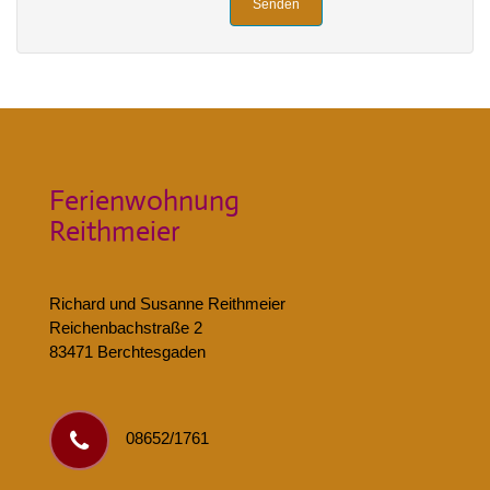
Senden
Ferienwohnung
Reithmeier
Richard und Susanne Reithmeier
Reichenbachstraße 2
83471 Berchtesgaden
08652/1761